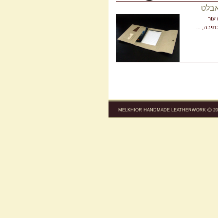
אבלט
עור
יבה, ...
MELKHIOR HANDMADE LEATHERWORK Ⓒ 200