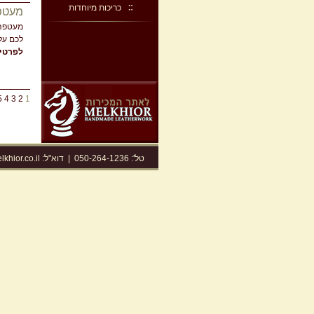
כריכות מיוחדות
מעטפ
מעטפה 
לכם על 
לפרטים
5
4
3
2
1
טל': 050-264-1236
|
דוא"ל:
khior.co.il