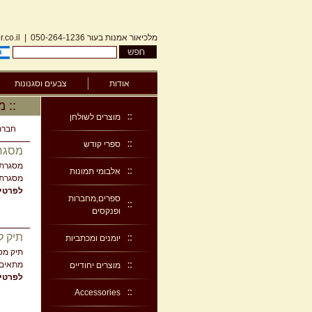
מלכיאור אמנות בעור
050-264-1236
|
.co.il
אודות
צבעים וסגנונות
:: 
מוצרים לשולחן
חברת 
ספרי קודש
מסגר
מסגרת 
אלבומי תמונות
מסגרת 
לפרטים
ספרים,מחברות
ופנקסים
תיק 
יומנים ומכתביות
תיק מס
מתאים למס
מוצרים יחודיים
לפרטים
Accessories