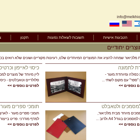
info@melkhior
הטבעות אישיות
תשובות לשאלות נפוצות
תקנון
צ
מוצרים יחודיים
מלכיאור שמחה להציג את המוצרים המיוחדים שלנו, רעיונות מקוריים ושונים שלא רואים בכל
ת לתמונה
כיסוי לאייפון וכרטיס
כפולה ומיוחדת מעור -
ליין מיוחד של מוצרים למכ
"ספר" עם מקום לשתי ...
סלולריים וטאבלטים - כיסוי 
 נוספים >>
לפרטים נוספים >>
למסמכים ולטאבלט
תומכי ספרים מעור
מכים מיוחד מבית מלכיאור,
תומכי ספרים מעור - לארון
מכים בגודל A4 ולרוב ...
למדף מודרני. פריט בייצור .
 נוספים >>
לפרטים נוספים >>